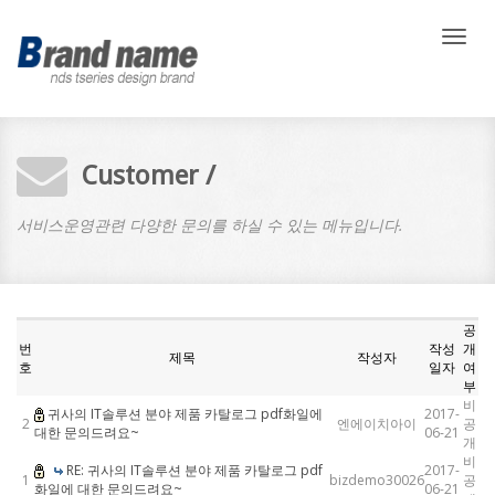
메
뉴
네
비
게
이
션
Customer /
서비스운영관련 다양한 문의를 하실 수 있는 메뉴입니다.
공
번
작성
개
제목
작성자
호
일자
여
부
비
귀사의 IT솔루션 분야 제품 카탈로그 pdf화일에
2017-
2
엔에이치아이
공
대한 문의드려요~
06-21
개
비
RE: 귀사의 IT솔루션 분야 제품 카탈로그 pdf
2017-
1
bizdemo30026
공
화일에 대한 문의드려요~
06-21