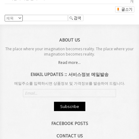
개
ABOUT US
The place where your imagination becomes reality. The place where your
imagination becomes reality.
Read more...
EMAIL UPDATES :: 서비스정보 메일발송
메일주소를 입력하시면 상품정보 및 가격정보를 발송하여 드립니다.
Email
address
Subscribe
FACEBOOK POSTS
CONTACT US